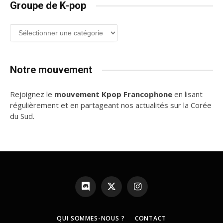
Groupe de K-pop
Groupe
de
K-
pop
Notre mouvement
Rejoignez le
mouvement Kpop Francophone
en lisant
régulièrement et en partageant nos actualités sur la Corée
du Sud.
Discord
X
Instagram
(Twitter)
QUI SOMMES-NOUS ?
CONTACT