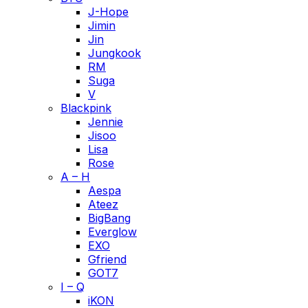
J-Hope
Jimin
Jin
Jungkook
RM
Suga
V
Blackpink
Jennie
Jisoo
Lisa
Rose
A – H
Aespa
Ateez
BigBang
Everglow
EXO
Gfriend
GOT7
I – Q
iKON