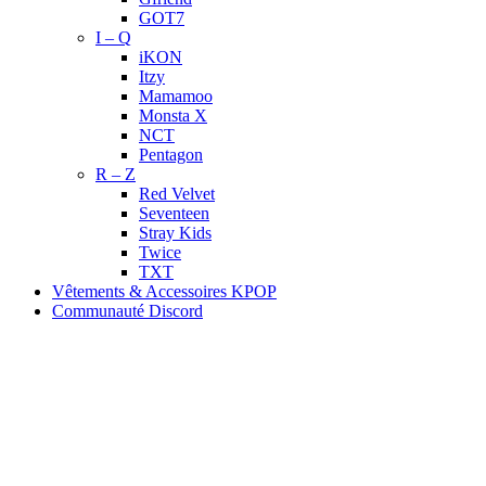
GOT7
I – Q
iKON
Itzy
Mamamoo
Monsta X
NCT
Pentagon
R – Z
Red Velvet
Seventeen
Stray Kids
Twice
TXT
Vêtements & Accessoires KPOP
Communauté Discord