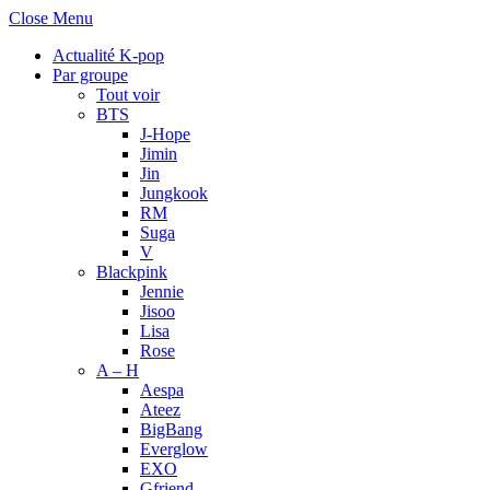
Close Menu
Actualité K-pop
Par groupe
Tout voir
BTS
J-Hope
Jimin
Jin
Jungkook
RM
Suga
V
Blackpink
Jennie
Jisoo
Lisa
Rose
A – H
Aespa
Ateez
BigBang
Everglow
EXO
Gfriend