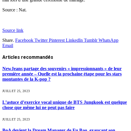
Source : Nat.
Source link
Share.
Facebook
Twitter
Pinterest
LinkedIn
Tumblr
WhatsApp
Email
Articles
recommandés
NewJeans partage des souvenirs « impressionnants » de leur
première année – Quelle est la prochaine étape pour les stars
montantes de la K-pop ?
JUILLET 25, 2023
L’astuce d’exercice vocal unique de BTS Jungkook est quelque
chose que même lui ne peut pas faire
JUILLET 25, 2023
BoA devient la Dream Manager de Fu Bao, exauçant son