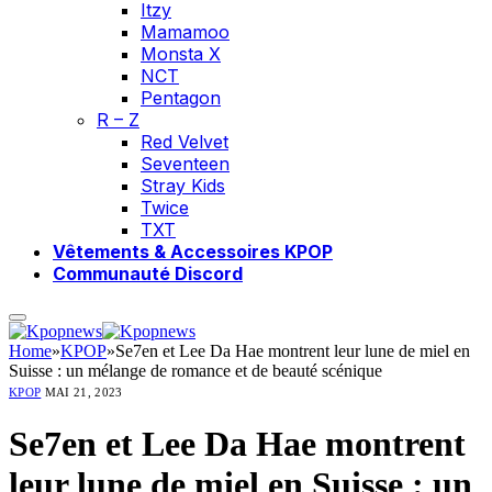
Itzy
Mamamoo
Monsta X
NCT
Pentagon
R – Z
Red Velvet
Seventeen
Stray Kids
Twice
TXT
Vêtements & Accessoires KPOP
Communauté Discord
Home
»
KPOP
»
Se7en et Lee Da Hae montrent leur lune de miel en
Suisse : un mélange de romance et de beauté scénique
KPOP
MAI 21, 2023
Se7en et Lee Da Hae montrent
leur lune de miel en Suisse : un