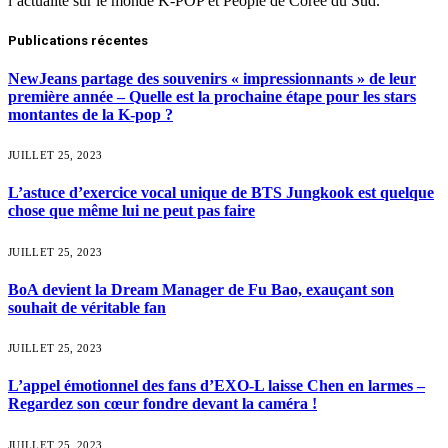
l’actualité sur le monde K-POP et People de Corée du Sud.
Publications récentes
NewJeans partage des souvenirs « impressionnants » de leur
première année – Quelle est la prochaine étape pour les stars
montantes de la K-pop ?
JUILLET 25, 2023
L’astuce d’exercice vocal unique de BTS Jungkook est quelque
chose que même lui ne peut pas faire
JUILLET 25, 2023
BoA devient la Dream Manager de Fu Bao, exauçant son
souhait de véritable fan
JUILLET 25, 2023
L’appel émotionnel des fans d’EXO-L laisse Chen en larmes –
Regardez son cœur fondre devant la caméra !
JUILLET 25, 2023