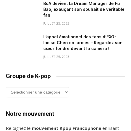
BoA devient la Dream Manager de Fu
Bao, exauçant son souhait de véritable
fan
JUILLET 25, 2023
L’appel émotionnel des fans d’EXO-L
laisse Chen en larmes – Regardez son
cœur fondre devant la caméra !
JUILLET 25, 2023
Groupe de K-pop
Groupe
de
K-
pop
Notre mouvement
Rejoignez le
mouvement Kpop Francophone
en lisant