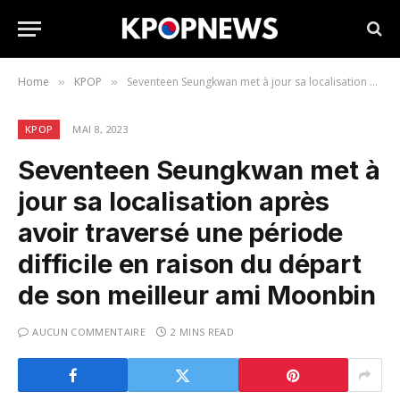
Home
KPOP
Seventeen Seungkwan met à jour sa localisation après avoir traversé une période difficile en raison du départ de son meilleur ami Moonbin
»
»
KPOP
MAI 8, 2023
Seventeen Seungkwan met à
jour sa localisation après
avoir traversé une période
difficile en raison du départ
de son meilleur ami Moonbin
AUCUN COMMENTAIRE
2 MINS READ