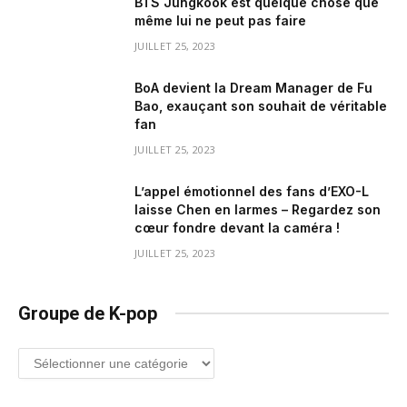
BTS Jungkook est quelque chose que
même lui ne peut pas faire
JUILLET 25, 2023
BoA devient la Dream Manager de Fu
Bao, exauçant son souhait de véritable
fan
JUILLET 25, 2023
L’appel émotionnel des fans d’EXO-L
laisse Chen en larmes – Regardez son
cœur fondre devant la caméra !
JUILLET 25, 2023
Groupe de K-pop
Groupe
de
K-