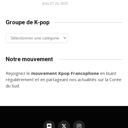
JUILLET 25, 2023
Groupe de K-pop
Groupe
de
K-
pop
Notre mouvement
Rejoignez le
mouvement Kpop Francophone
en lisant
régulièrement et en partageant nos actualités sur la Corée
du Sud.