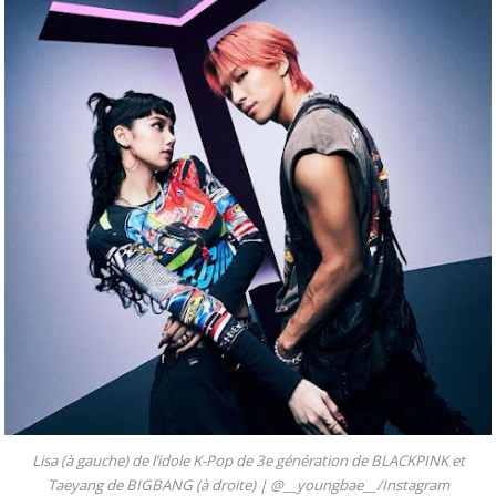
Lisa (à gauche) de l’idole K-Pop de 3e génération de BLACKPINK et
Taeyang de BIGBANG (à droite) |
@__youngbae__/Instagram