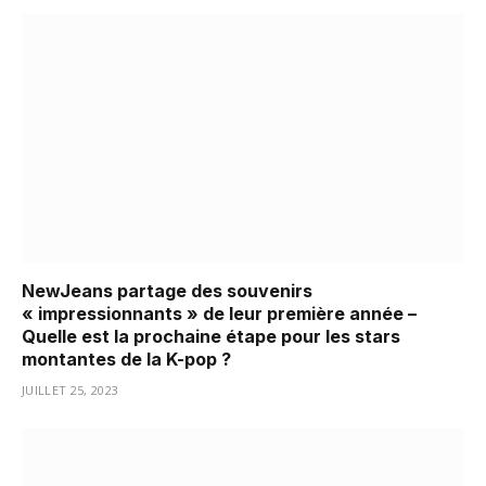
NewJeans partage des souvenirs
« impressionnants » de leur première année –
Quelle est la prochaine étape pour les stars
montantes de la K-pop ?
JUILLET 25, 2023