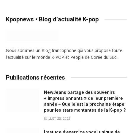
Kpopnews • Blog d’actualité K-pop
Nous sommes un Blog francophone qui vous propose toute
l’actualité sur le monde K-POP et People de Corée du Sud.
Publications récentes
NewJeans partage des souvenirs
« impressionnants » de leur première
année – Quelle est la prochaine étape
pour les stars montantes de la K-pop ?
JUILLET 25, 2023
L’astuce d’exercice vocal unique de