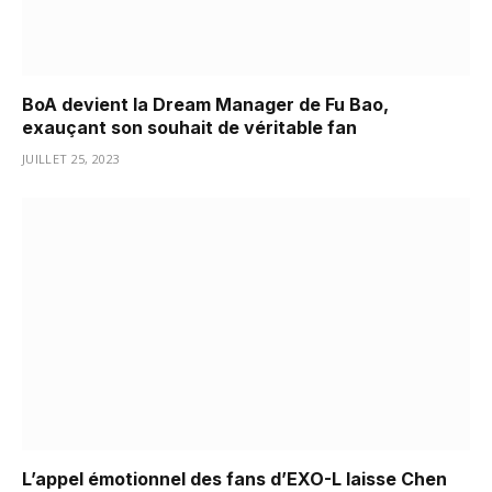
BoA devient la Dream Manager de Fu Bao,
exauçant son souhait de véritable fan
JUILLET 25, 2023
L’appel émotionnel des fans d’EXO-L laisse Chen