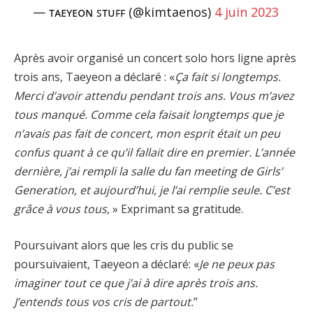
— ᴛᴀᴇʏᴇᴏɴ ꜱᴛᴜꜰꜰ (@kimtaenos)
4 juin 2023
Après avoir organisé un concert solo hors ligne après
trois ans, Taeyeon a déclaré : «
Ça fait si longtemps.
Merci d’avoir attendu pendant trois ans. Vous m’avez
tous manqué. Comme cela faisait longtemps que je
n’avais pas fait de concert, mon esprit était un peu
confus quant à ce qu’il fallait dire en premier. L’année
dernière, j’ai rempli la salle du fan meeting de Girls’
Generation, et aujourd’hui, je l’ai remplie seule. C’est
grâce à vous tous,
» Exprimant sa gratitude.
Poursuivant alors que les cris du public se
poursuivaient, Taeyeon a déclaré: «
Je ne peux pas
imaginer tout ce que j’ai à dire après trois ans.
J’entends tous vos cris de partout.
”