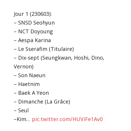
Jour 1 (230603):
– SNSD Seohyun
– NCT Doyoung
– Aespa Karina
– Le Sserafim (Titulaire)
– Dix-sept (Seungkwan, Hoshi, Dino,
Vernon)
– Son Naeun
– Haetnim
– Baek A Yeon
– Dimanche (La Grâce)
– Seul
–Kim…
pic.twitter.com/HUViFe1Av0