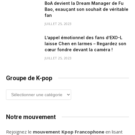
BoA devient la Dream Manager de Fu
Bao, exauçant son souhait de véritable
fan
JUILLET 25, 2023
L’appel émotionnel des fans d’EXO-L
laisse Chen en larmes – Regardez son
cœur fondre devant la caméra !
JUILLET 25, 2023
Groupe de K-pop
Groupe
de
K-
pop
Notre mouvement
Rejoignez le
mouvement Kpop Francophone
en lisant