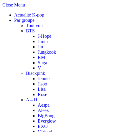
Close Menu
Actualité K-pop
Par groupe
Tout voir
BTS
J-Hope
Jimin
Jin
Jungkook
RM
Suga
V
Blackpink
Jennie
Jisoo
Lisa
Rose
A – H
Aespa
Ateez
BigBang
Everglow
EXO
Gfriend