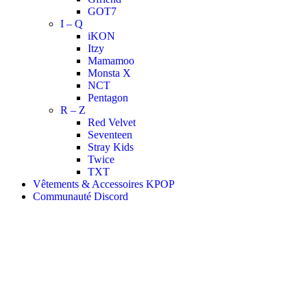
GOT7
I – Q
iKON
Itzy
Mamamoo
Monsta X
NCT
Pentagon
R – Z
Red Velvet
Seventeen
Stray Kids
Twice
TXT
Vêtements & Accessoires KPOP
Communauté Discord