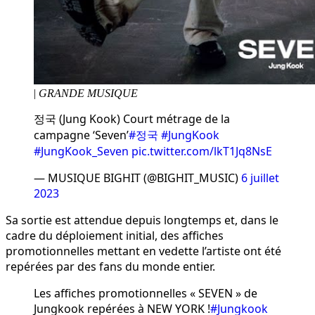
|
GRANDE MUSIQUE
정국 (Jung Kook) Court métrage de la
campagne ‘Seven’
#정국
#JungKook
#JungKook_Seven
pic.twitter.com/lkT1Jq8NsE
— MUSIQUE BIGHIT (@BIGHIT_MUSIC)
6 juillet
2023
Sa sortie est attendue depuis longtemps et, dans le
cadre du déploiement initial, des affiches
promotionnelles mettant en vedette l’artiste ont été
repérées par des fans du monde entier.
Les affiches promotionnelles « SEVEN » de
Jungkook repérées à NEW YORK !
#Jungkook