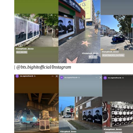
|
@bts.bighitofficial/Instagram