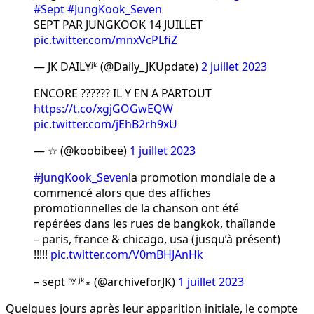
#Sept
#JungKook_Seven
SEPT PAR JUNGKOOK 14 JUILLET
pic.twitter.com/mnxVcPLfiZ
— JK DAILYʲᵏ (@Daily_JKUpdate)
2 juillet 2023
ENCORE ?????? IL Y EN A PARTOUT
https://t.co/xgjGOGwEQW
pic.twitter.com/jEhB2rh9xU
— ☆ (@koobibee)
1 juillet 2023
#JungKook_Seven
la promotion mondiale de a
commencé alors que des affiches
promotionnelles de la chanson ont été
repérées dans les rues de bangkok, thaïlande
– paris, france & chicago, usa (jusqu’à présent)
!!!!!
pic.twitter.com/V0mBHJAnHk
– sept ᵇʸ ʲᵏ⋆ (@archiveforJK)
1 juillet 2023
Quelques jours après leur apparition initiale, le compte