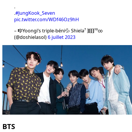
.
.
#JungKook_Seven
pic.twitter.com/WDf46Oz9hH
– 🎼Yoongi’s triple-béni💦 Shiela⁷ ⟭⟬⟬⟭¹⁰∞
(@doshielasol)
6 juillet 2023
BTS