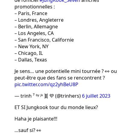
de l’officiel
#JungKook_Seven
affiches
promotionnelles :
– Paris, France
– Londres, Angleterre
– Berlin, Allemagne
– Los Angeles, CA
– San Francisco, Californie
– New York, NY
– Chicago, IL
– Dallas, Texas
Je sens… une potentielle mini tournée ? 👀 ou
peut-être que des fans se rencontrent ?
pic.twitter.com/qz2yhBeU8P
— trinh ⁷ ᵇʸ ʲᵏ ⟭⟬ 💜 (@trinhers)
6 juillet 2023
ET SI Jungkook tour du monde lieux?
Haha je plaisante!!!
…sauf si? 👀