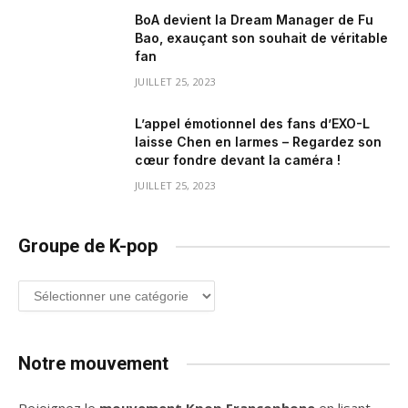
BoA devient la Dream Manager de Fu
Bao, exauçant son souhait de véritable
fan
JUILLET 25, 2023
L’appel émotionnel des fans d’EXO-L
laisse Chen en larmes – Regardez son
cœur fondre devant la caméra !
JUILLET 25, 2023
Groupe de K-pop
Groupe
de
K-
pop
Notre mouvement