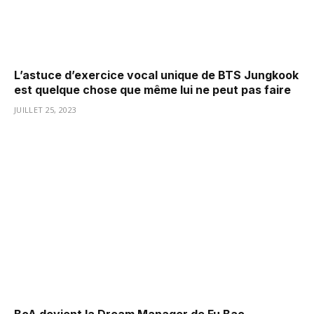
L’astuce d’exercice vocal unique de BTS Jungkook
est quelque chose que même lui ne peut pas faire
JUILLET 25, 2023
BoA devient la Dream Manager de Fu Bao,