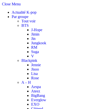
Close Menu
Actualité K-pop
Par groupe
Tout voir
BTS
J-Hope
Jimin
Jin
Jungkook
RM
Suga
V
Blackpink
Jennie
Jisoo
Lisa
Rose
A – H
Aespa
Ateez
BigBang
Everglow
EXO
Gfriend