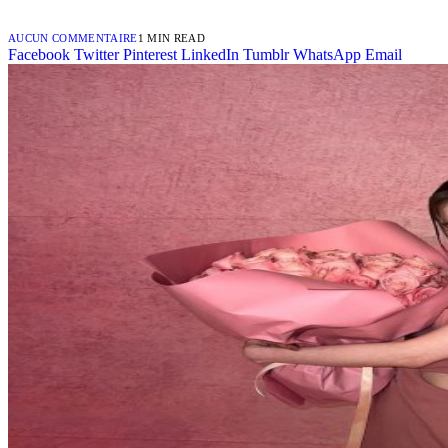
AUCUN COMMENTAIRE
1 MIN READ
Facebook
Twitter
Pinterest
LinkedIn
Tumblr
WhatsApp
Email