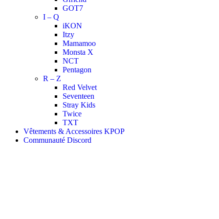
GOT7
I – Q
iKON
Itzy
Mamamoo
Monsta X
NCT
Pentagon
R – Z
Red Velvet
Seventeen
Stray Kids
Twice
TXT
Vêtements & Accessoires KPOP
Communauté Discord