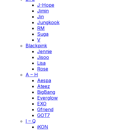
J-Hope
Jimin
Jin
Jungkook
RM
Suga
V
Blackpink
Jennie
Jisoo
Lisa
Rose
A – H
Aespa
Ateez
BigBang
Everglow
EXO
Gfriend
GOT7
I – Q
iKON