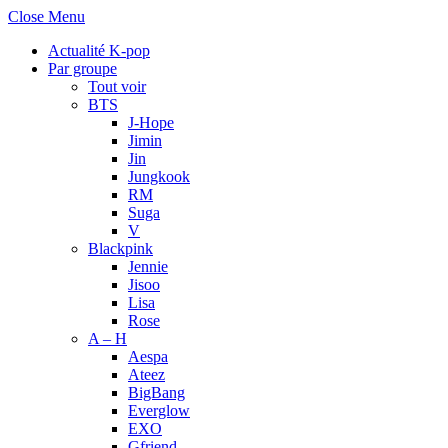
Close Menu
Actualité K-pop
Par groupe
Tout voir
BTS
J-Hope
Jimin
Jin
Jungkook
RM
Suga
V
Blackpink
Jennie
Jisoo
Lisa
Rose
A – H
Aespa
Ateez
BigBang
Everglow
EXO
Gfriend