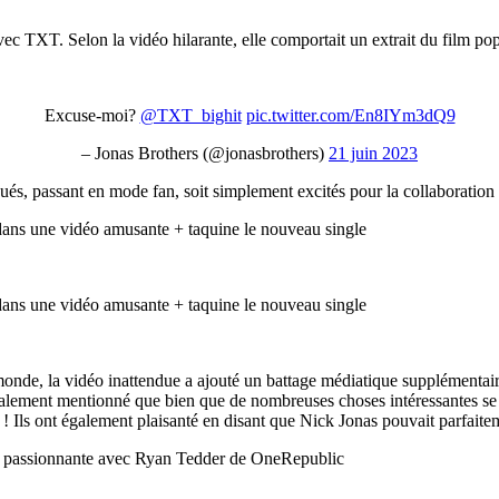
vec TXT. Selon la vidéo hilarante, elle comportait un extrait du film p
Excuse-moi?
@TXT_bighit
pic.twitter.com/En8IYm3dQ9
– Jonas Brothers (@jonasbrothers)
21 juin 2023
qués, passant en mode fan, soit simplement excités pour la collaboration 
 monde, la vidéo inattendue a ajouté un battage médiatique supplémentai
nt également mentionné que bien que de nombreuses choses intéressantes s
es ! Ils ont également plaisanté en disant que Nick Jonas pouvait parfa