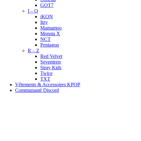
GOT7
I – Q
iKON
Itzy
Mamamoo
Monsta X
NCT
Pentagon
R – Z
Red Velvet
Seventeen
Stray Kids
Twice
TXT
Vêtements & Accessoires KPOP
Communauté Discord