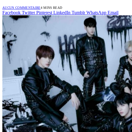
AUCUN COMMENTAIRE
4 MINS READ
Facebook
Twitter
Pinterest
LinkedIn
Tumblr
WhatsApp
Email