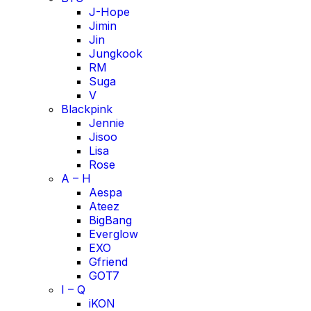
J-Hope
Jimin
Jin
Jungkook
RM
Suga
V
Blackpink
Jennie
Jisoo
Lisa
Rose
A – H
Aespa
Ateez
BigBang
Everglow
EXO
Gfriend
GOT7
I – Q
iKON