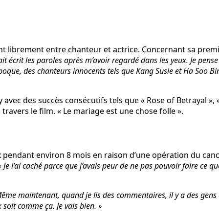
ient librement entre chanteur et actrice. Concernant sa pre
ait écrit les paroles après m’avoir regardé dans les yeux. Je pense
poque, des chanteurs innocents tels que Kang Susie et Ha Soo Bi
y avec des succès consécutifs tels que « Rose of Betrayal »,
ravers le film. « Le mariage est une chose folle ».
x pendant environ 8 mois en raison d’une opération du canc
« Je l’ai caché parce que j’avais peur de ne pas pouvoir faire ce q
ême maintenant, quand je lis des commentaires, il y a des gens qu
 soit comme ça. Je vais bien. »