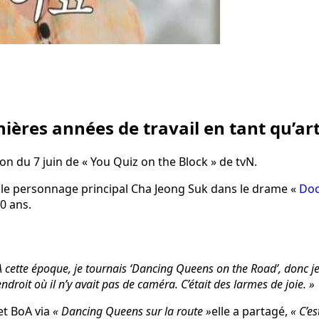
res années de travail en tant qu’art
ion du 7 juin de « You Quiz on the Block » de tvN.
le personnage principal Cha Jeong Suk dans le drame «
Doc
0 ans.
. A cette époque, je tournais ‘Dancing Queens on the Road’, donc j
ndroit où il n’y avait pas de caméra. C’était des larmes de joie. »
et BoA via
« Dancing Queens sur la route »
elle a partagé,
« C’es