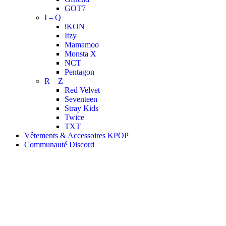
GOT7
I – Q
iKON
Itzy
Mamamoo
Monsta X
NCT
Pentagon
R – Z
Red Velvet
Seventeen
Stray Kids
Twice
TXT
Vêtements & Accessoires KPOP
Communauté Discord