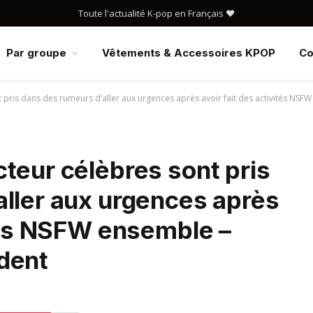
Toute l'actualité K-pop en Français ❤️
Par groupe
Vêtements & Accessoires KPOP
Co
 pris dans des rumeurs d’aller aux urgences après avoir fait des activités NS
teur célèbres sont pris
aller aux urgences après
ités NSFW ensemble –
dent