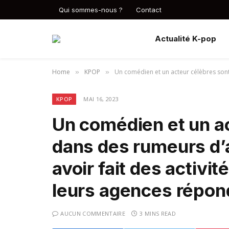
Qui sommes-nous ?
Contact
Actualité K-pop
Home
KPOP
Un comédien et un acteur célèbres sont
»
»
KPOP
MAI 16, 2023
Un comédien et un ac
dans des rumeurs d’
avoir fait des activ
leurs agences répon
AUCUN COMMENTAIRE
3 MINS READ