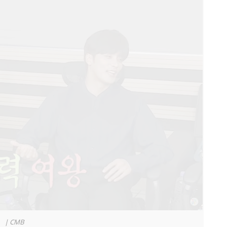
|
CMB