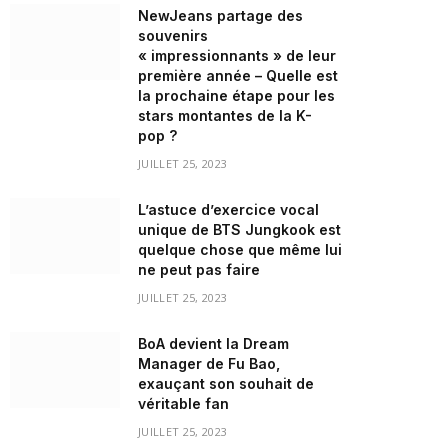
NewJeans partage des
souvenirs
« impressionnants » de leur
première année – Quelle est
la prochaine étape pour les
stars montantes de la K-
pop ?
JUILLET 25, 2023
L’astuce d’exercice vocal
unique de BTS Jungkook est
quelque chose que même lui
ne peut pas faire
JUILLET 25, 2023
BoA devient la Dream
Manager de Fu Bao,
exauçant son souhait de
véritable fan
JUILLET 25, 2023