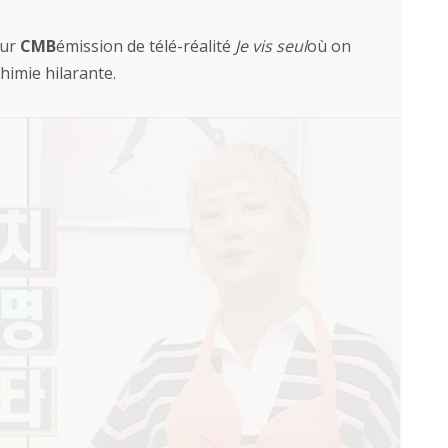
sur
CMB
émission de télé-réalité
Je vis seul
où on
chimie hilarante.