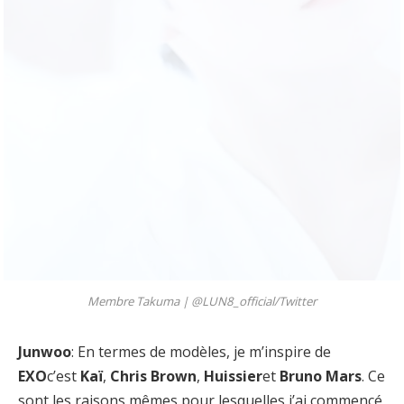
Membre Takuma |
@LUN8_official/Twitter
Junwoo
: En termes de modèles, je m’inspire de
EXO
c’est
Kaï
,
Chris Brown
,
Huissier
et
Bruno Mars
. Ce
sont les raisons mêmes pour lesquelles j’ai commencé