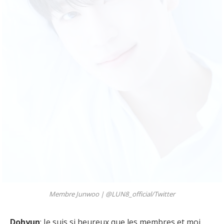
Membre Junwoo |
@LUN8_official/Twitter
Dohyun
: Je suis si heureux que les membres et moi