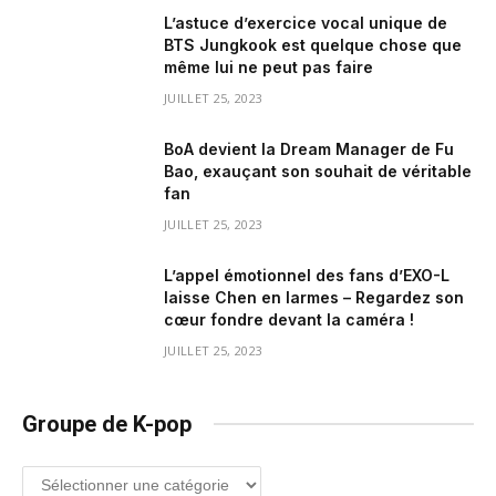
L’astuce d’exercice vocal unique de
BTS Jungkook est quelque chose que
même lui ne peut pas faire
JUILLET 25, 2023
BoA devient la Dream Manager de Fu
Bao, exauçant son souhait de véritable
fan
JUILLET 25, 2023
L’appel émotionnel des fans d’EXO-L
laisse Chen en larmes – Regardez son
cœur fondre devant la caméra !
JUILLET 25, 2023
Groupe de K-pop
Groupe