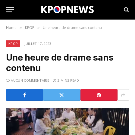
Home
KPOP
Une heure de drame sans contenu
»
»
KPOP
JUILLET 17, 2023
Une heure de drame sans
contenu
AUCUN COMMENTAIRE
2 MINS READ