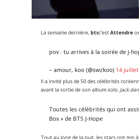
La semaine dernière,
bts
c’est
Attendre
or
pov : tu arrives à la soirée de j-h
– amour, koo (@swzkoo)
14 juille
Il a invité plus de 50 des célébrités corée
avant la sortie de son album solo.
Jack dan
Toutes les célébrités qui ont assi
Box » de BTS J-Hope
Tout au long de la nuit, les stars ont mis