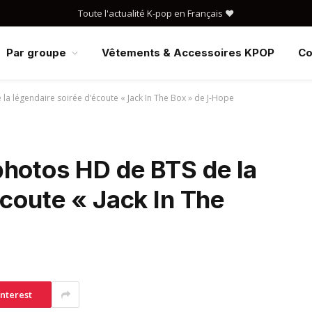
Toute l'actualité K-pop en Français ❤️
Par groupe
Vêtements & Accessoires KPOP
Co
a légendaire soirée d’écoute « Jack In The Box » de J-Hope
photos HD de BTS de la
écoute « Jack In The
interest