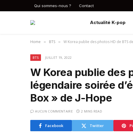
Qui sommes-nous ?
Contact
Actualité K-pop
Home
BTS
W Korea publie des photos HD de BTS de l
»
»
BTS
JUILLET 19, 2022
W Korea publie des 
légendaire soirée d’
Box » de J-Hope
AUCUN COMMENTAIRE
2 MINS READ
Facebook
Twitter
P