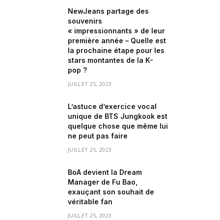
NewJeans partage des
souvenirs
« impressionnants » de leur
première année – Quelle est
la prochaine étape pour les
stars montantes de la K-
pop ?
JUILLET 25, 2023
L’astuce d’exercice vocal
unique de BTS Jungkook est
quelque chose que même lui
ne peut pas faire
JUILLET 25, 2023
BoA devient la Dream
Manager de Fu Bao,
exauçant son souhait de
véritable fan
JUILLET 25, 2023