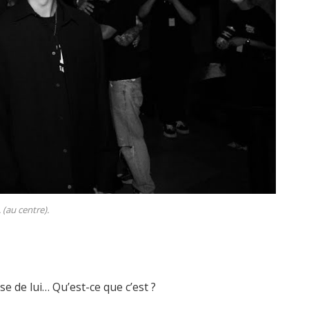
 (au centre).
se de lui… Qu’est-ce que c’est ?