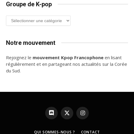
Groupe de K-pop
Groupe
de
K-
pop
Notre mouvement
Rejoignez le
mouvement Kpop Francophone
en lisant
régulièrement et en partageant nos actualités sur la Corée
du Sud.
Discord
X
Instagram
(Twitter)
QUI SOMMES-NOUS ?
CONTACT