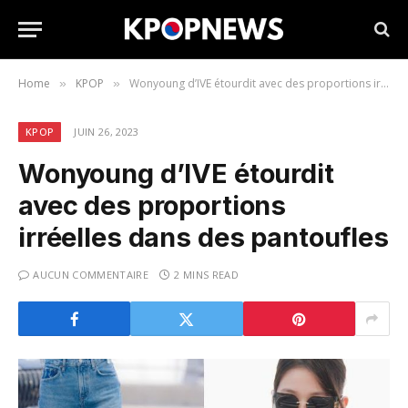
Home
KPOP
Wonyoung d’IVE étourdit avec des proportions irréelles dans des pantoufles
»
»
KPOP
JUIN 26, 2023
Wonyoung d’IVE étourdit
avec des proportions
irréelles dans des pantoufles
AUCUN COMMENTAIRE
2 MINS READ