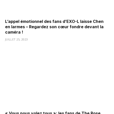
L’appel émotionnel des fans d’EXO-L laisse Chen
en larmes – Regardez son cœur fondre devant la
caméra !
JUILLET 25, 2023
« Vous nous volez tous »: les fans de The Rose