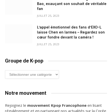
Bao, exauçant son souhait de véritable
fan
JUILLET 25, 2023
L’appel émotionnel des fans d’EXO-L
laisse Chen en larmes – Regardez son
cœur fondre devant la caméra !
JUILLET 25, 2023
Groupe de K-pop
Groupe
de
K-
pop
Notre mouvement
Rejoignez le
mouvement Kpop Francophone
en lisant
régulièrement et en partageant nos actualités sur la Corée