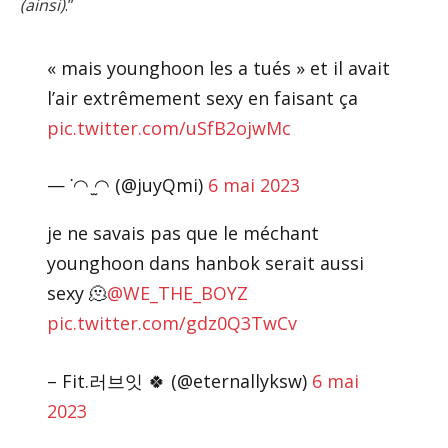
(ainsi)
.”
« mais younghoon les a tués » et il avait
l’air extrêmement sexy en faisant ça
pic.twitter.com/uSfB2ojwMc
— ˙◠ ̫◠ (@juyQmi)
6 mai 2023
je ne savais pas que le méchant
younghoon dans hanbok serait aussi
sexy 🫠
@WE_THE_BOYZ
pic.twitter.com/gdz0Q3TwCv
– Fit.러브잇 🍀 (@eternallyksw)
6 mai
2023