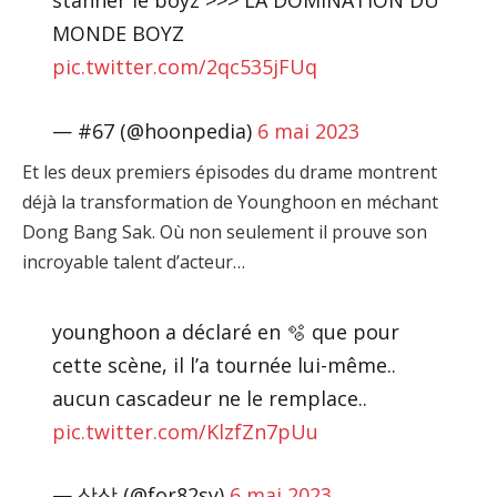
stanner le boyz >>> LA DOMINATION DU
MONDE BOYZ
pic.twitter.com/2qc535jFUq
— #67 (@hoonpedia)
6 mai 2023
Et les deux premiers épisodes du drame montrent
déjà la transformation de Younghoon en méchant
Dong Bang Sak. Où non seulement il prouve son
incroyable talent d’acteur…
younghoon a déclaré en 🫧 que pour
cette scène, il l’a tournée lui-même..
aucun cascadeur ne le remplace..
pic.twitter.com/KlzfZn7pUu
— 상상 (@for82sy)
6 mai 2023