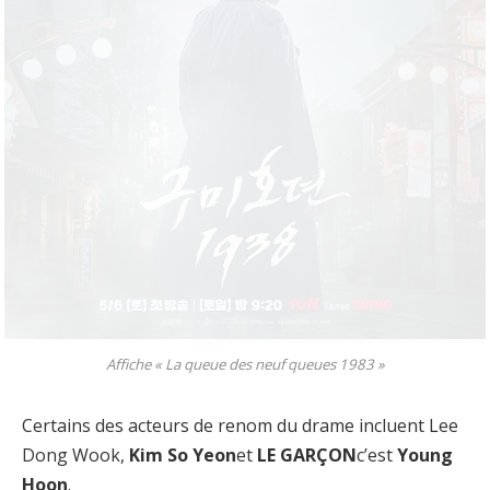
Affiche « La queue des neuf queues 1983 »
Certains des acteurs de renom du drame incluent Lee
Dong Wook,
Kim So Yeon
et
LE GARÇON
c’est
Young
Hoon
.