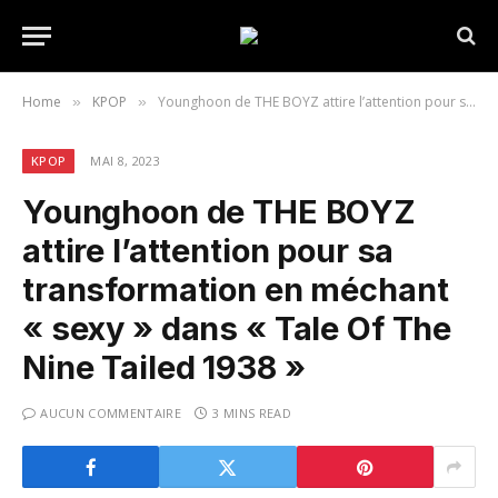
Home
KPOP
Younghoon de THE BOYZ attire l’attention pour sa transformation en méchant « sexy » dans « Tale Of The Nine Tailed 1938 »
»
»
KPOP
MAI 8, 2023
Younghoon de THE BOYZ
attire l’attention pour sa
transformation en méchant
« sexy » dans « Tale Of The
Nine Tailed 1938 »
AUCUN COMMENTAIRE
3 MINS READ