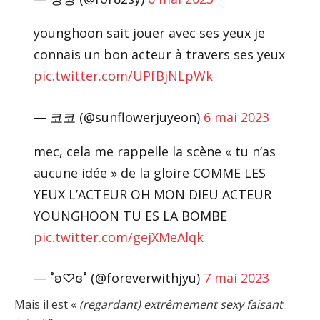
younghoon sait jouer avec ses yeux je
connais un bon acteur à travers ses yeux
pic.twitter.com/UPfBjNLpWk
— 코코 (@sunflowerjuyeon)
6 mai 2023
mec, cela me rappelle la scène « tu n’as
aucune idée » de la gloire COMME LES
YEUX L’ACTEUR OH MON DIEU ACTEUR
YOUNGHOON TU ES LA BOMBE
pic.twitter.com/gejXMeAlqk
— ˚ʚ♡ɞ˚ (@foreverwithjyu)
7 mai 2023
Mais il est «
(regardant) extrêmement sexy faisant