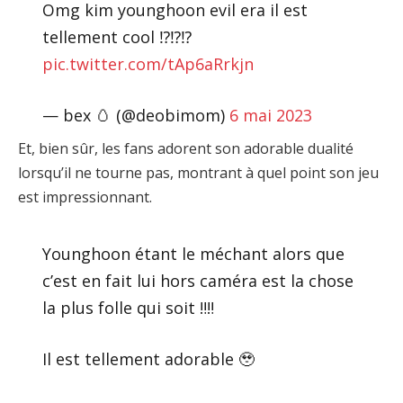
Omg kim younghoon evil era il est
tellement cool ⁉️⁉️⁉️
pic.twitter.com/tAp6aRrkjn
— bex 🥚 (@deobimom)
6 mai 2023
Et, bien sûr, les fans adorent son adorable dualité
lorsqu’il ne tourne pas, montrant à quel point son jeu
est impressionnant.
Younghoon étant le méchant alors que
c’est en fait lui hors caméra est la chose
la plus folle qui soit ‼️‼️
Il est tellement adorable 🥹